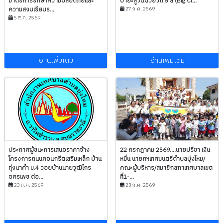
มาตรการรักษาความปลอดภัยและ
ปายะสู่วัดด้วยวิถี 5 ส (Big Cl...
ความสงบเรียบร...
27 ก.ค. 2569
5 ส.ค. 2569
อ่านเพิ่มเติม
อ่านเพิ่มเติม
ประกาศผู้ชนะการเสนอราคาจ้าง
22 กรกฎาคม 2569....นายปรีชา เงิน
โครงการถนนคอนกรีตเสริมเหล็ก บ้าน
หมื่น นายกฯเทศมนตรีตำบลบุ่งไหม/
ทุ่งนาคำ ม.4 วอยบ้านนายวุฒิไกร
คณะผู้บริหาร/สมาชิกสภาเทศบาลเขต
อครเพช ต่อ...
ที่1-...
23 ก.ค. 2569
23 ก.ค. 2569